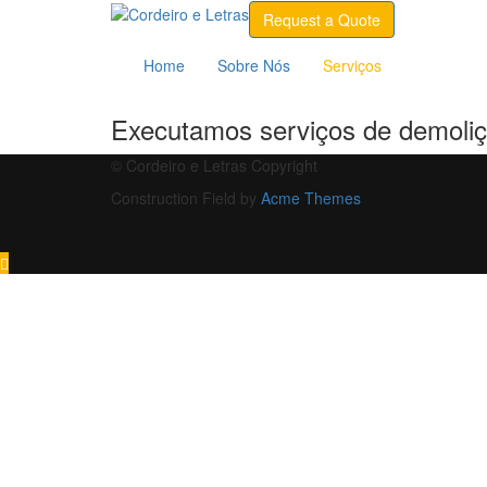
Skip
Request a Quote
to
content
Home
Sobre Nós
Serviços
Executamos serviços de demoliçã
© Cordeiro e Letras Copyright
Construction Field by
Acme Themes