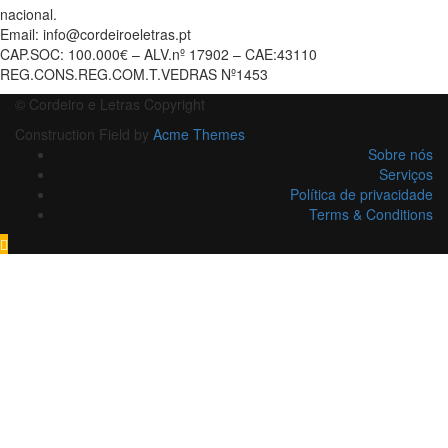
nacional.
Email: info@cordeiroeletras.pt
CAP.SOC: 100.000€ – ALV.nº 17902 – CAE:43110
REG.CONS.REG.COM.T.VEDRAS Nº1453
© Cordeiro e Letras Copyright
Construction Field by
Acme Themes
Sobre nós
Serviços
Política de privacidade
Terms & Conditions