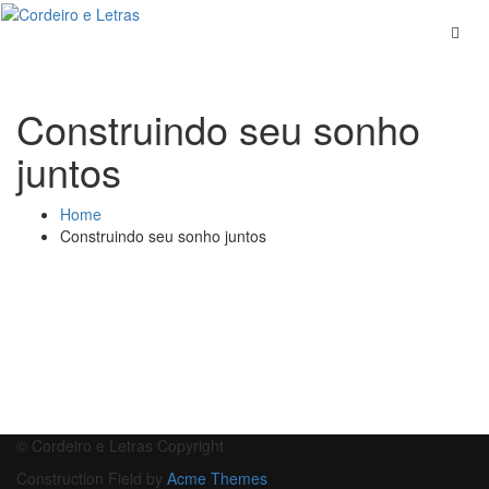
Skip
to
content
Construindo seu sonho
juntos
Home
Construindo seu sonho juntos
© Cordeiro e Letras Copyright
Construction Field by
Acme Themes